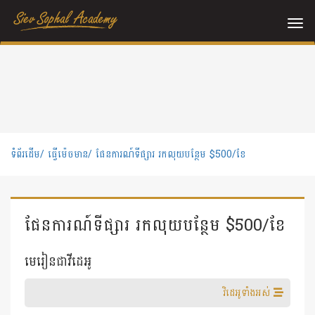
Me
ទំព័រដើម/
ធ្វើម៉េចមាន/
ផែនការណ៍ទីផ្សារ រកលុយបន្ថែម $500/ខែ
ផែនការណ៍ទីផ្សារ រកលុយបន្ថែម $500/ខែ
មេរៀនជាវីដេអូ
វិដេអូទាំងអស់