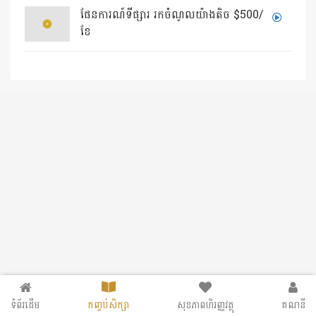
ផែនការណ៍ទីផ្សារ រកចំណូលយ៉ាងតិច $500/
ខែ
ទំព័រដើម
កញ្ចប់សិក្សា
សុខភាពហិរញ្ញវត្ថុ
គណនី