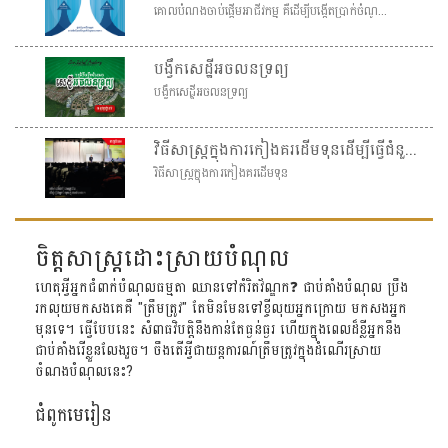
គោលបំណងចាប់ផ្តើមអាជីវកម្ម គឺដើម្បីបង្កើតប្រាក់ចំណូ...
បង្វឹកសេដ្ឋីអចលនទ្រព្យ
បង្វឹកសេដ្ឋីអចលនទ្រព្យ
វិធីសាស្រ្តក្នុងការកៀងគរដើមទុនដើម្បីធ្វើជំនួញ និងអភិវឌ្ឍន៍គម្រោង
វិធីសាស្រ្តក្នុងការកៀងគរដើមទុន
ចិត្តសាស្រ្តដោះស្រាយបំណុល
ហេតុអ្វីអ្នកជំពាក់បំណុលធម្មតា ឈានទៅកំរិតវ័ណ្ឌក❓ ជាប់គាំងបំណុល ប្រឹង
រកលុយមកសងគេគឺ "ត្រឹមត្រូវ" តែមិនមែនទៅខ្ចីលុយអ្នកក្រោយ មកសងអ្នក
មុនទេ។ ធ្វើបែបនេះ សំពាធវិបត្តិនឹងកាន់តែធ្ងន់ធ្ងរ ហើយក្នុងពេលដ៏ខ្លីអ្នកនឹង
ជាប់គាំងរើខ្លួនលែងរួច។ ចឹងតើអ្វីជាយន្តការណ៍ត្រឹមត្រូវក្នុងដំណើរស្រាយ
ចំណងបំណុលនេះ?
ជំពូកមេរៀន