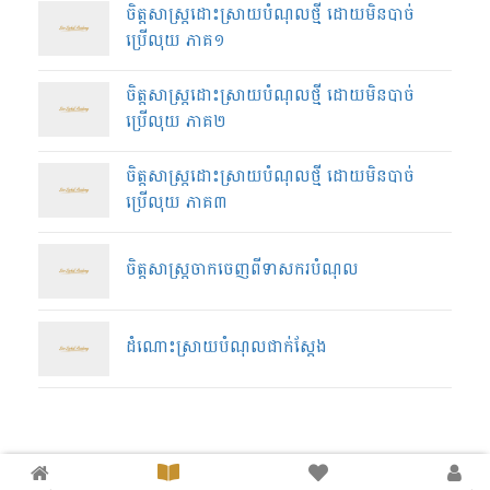
ចិត្តសាស្រ្តដោះស្រាយបំណុលថ្មី ដោយមិនបាច់
ប្រើលុយ ភាគ១
ចិត្តសាស្រ្តដោះស្រាយបំណុលថ្មី ដោយមិនបាច់
ប្រើលុយ ភាគ២
ចិត្តសាស្រ្តដោះស្រាយបំណុលថ្មី ដោយមិនបាច់
ប្រើលុយ ភាគ៣
ចិត្តសាស្ត្រចាកចេញពីទាសករបំណុល
ដំណោះស្រាយបំណុលជាក់ស្តែង