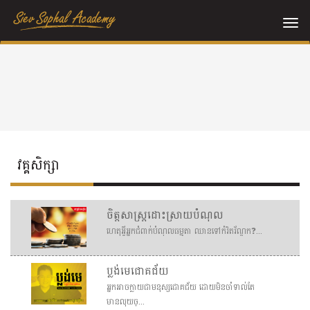
Me
វគ្គសិក្សា
ចិត្តសាស្រ្តដោះស្រាយបំណុល
ហេតុអ្វីអ្នកជំពាក់បំណុលធម្មតា ឈានទៅកំរិតវ័ណ្ឌក❓ ...
ប្លង់មេជោគជ័យ
អ្នកអាចក្លាយជាមនុស្សជោគជ័យ ដោយមិនចាំទាល់តែ
មានលុយច្...