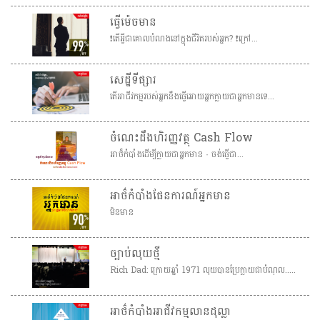
ធ្វើម៉េចមាន
❗️តើអ្វីជាគោលបំណងនៅក្នុងជីវិតរបស់អ្នក? ❗️ក្រៅ...
សេដ្ឋីទីផ្សារ
តើអាជីវកម្មរបស់អ្នកនឹងធ្វើអោយអ្នកក្លាយជាអ្នកមានទេ...
ចំណេះដឹងហិរញ្ញវត្ថុ Cash Flow
អាថ៏កំបាំងដើម្បីក្លាយជាអ្នកមាន · ចង់ធ្វើជា...
អាថ៌កំបាំងផែនការណ៍អ្នកមាន
មិនមាន
ច្បាប់លុយថ្មី
Rich Dad: ក្រោយឆ្នាំ 1971 លុយបានប្រែក្លាយជាបំណុល.....
អាថ៌កំបាំងអាជីវកម្មលានដុល្លា