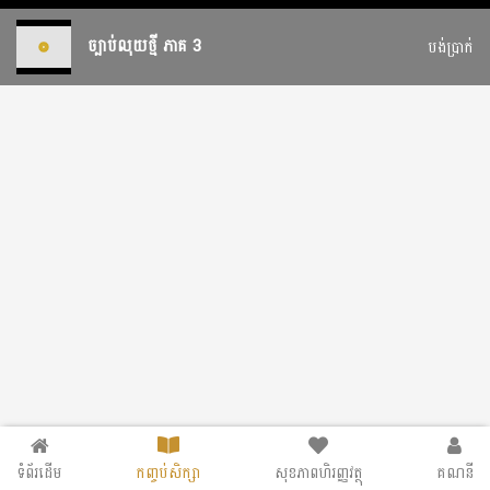
ច្បាប់លុយថ្មី ភាគ 3
បង់ប្រាក់
ទំព័រដើម
កញ្ចប់សិក្សា
សុខភាពហិរញ្ញវត្ថុ
គណនី