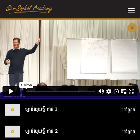
Me
ច្បាប់លុយថ្មី ភាគ 1
បង់ប្រាក់
ច្បាប់លុយថ្មី ភាគ 2
បង់ប្រាក់