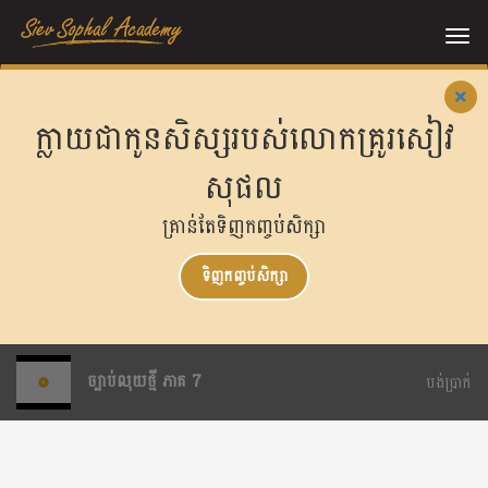
Me
ក្លាយជាកូនសិស្សរបស់លោកគ្រូរសៀវ
សុផល
គ្រាន់តែទិញកញ្ចប់សិក្សា
ទិញកញ្ចប់សិក្សា
ច្បាប់លុយថ្មី ភាគ 7
បង់ប្រាក់