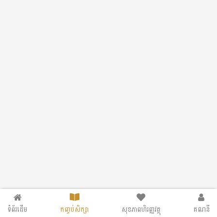
ទំព័រដើម
កញ្ចប់សិក្សា
សុខភាពហិរញ្ញវត្ថុ
គណនី