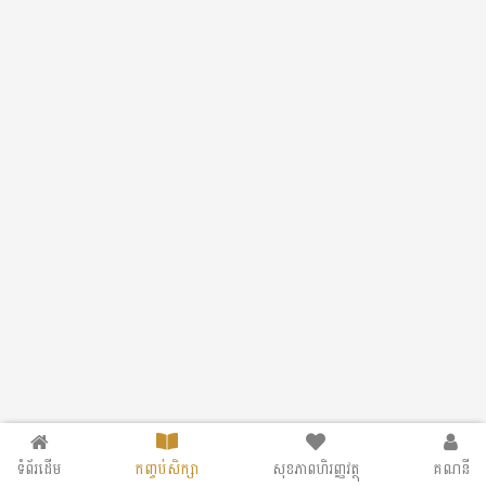
ទំព័រដើម
កញ្ចប់សិក្សា
សុខភាពហិរញ្ញវត្ថុ
គណនី