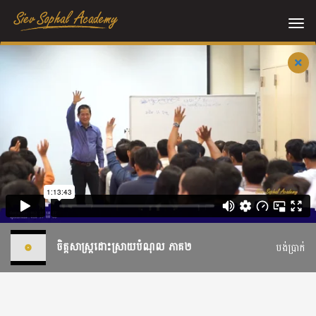
Me
ចិត្តសាស្រ្តដោះស្រាយបំណុល​ ភាគ២
បង់ប្រាក់