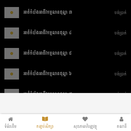
អាថ៌កំបាំងអាជីវកម្មលានដុល្លា ៣
បង់ប្រាក់
អាថ៌កំបាំងអាជីវកម្មលានដុល្លា ៤
បង់ប្រាក់
អាថ៌កំបាំងអាជីវកម្មលានដុល្លា ៥
បង់ប្រាក់
អាថ៌កំបាំងអាជីវកម្មលានដុល្លា ៦
បង់ប្រាក់
អាថ៌កំបាំងអាជីវកម្មលានដុល្លា ៧
បង់ប្រាក់
អាថ៌កំបាំងអាជីវកម្មលានដុល្លា ៨
បង់ប្រាក់
ទំព័រដើម
កញ្ចប់សិក្សា
សុខភាពហិរញ្ញវត្ថុ
គណនី