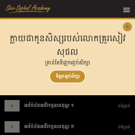
Me
ក្លាយជាកូនសិស្សរបស់លោកគ្រូរសៀវ
សុផល
គ្រាន់តែទិញកញ្ចប់សិក្សា
ទិញកញ្ចប់សិក្សា
អាថ៌កំបាំងអាជីវកម្មលានដុល្លា ១
បង់ប្រាក់
អាថ៌កំបាំងអាជីវកម្មលានដុល្លា ២
បង់ប្រាក់