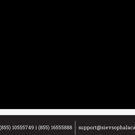
(855) 10555749 | (855) 16555888
support@sievsophala