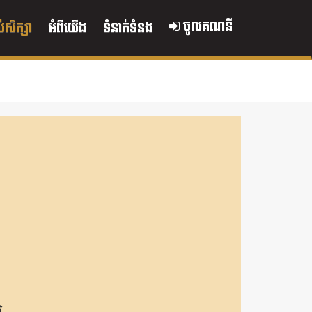
ចូលគណនី
ប់សិក្សា
អំពីយើង
ទំនាក់ទំនង
ល