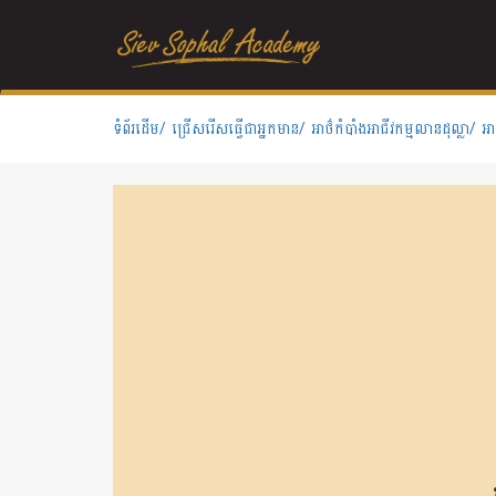
ទំព័រដើម/
ជ្រើសរើសធ្វើជាអ្នកមាន/
អាថ៌កំបាំងអាជីវកម្មលានដុល្លា/
អា