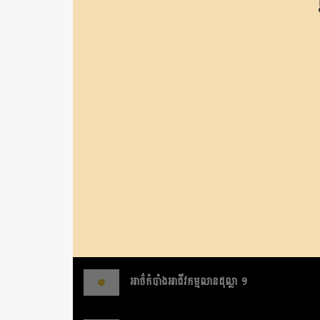
អាថ៌កំបាំងអាជីវកម្មលានដុល្លា ១