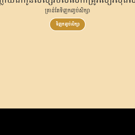
គ្រាន់តែទិញកញ្ចប់សិក្សា
ទិញកញ្ចប់សិក្សា