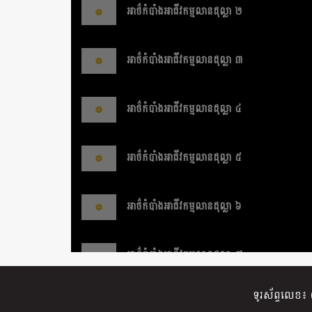
អាថ៌កំបាំងអាជីវកម្មលានដុល្លា ២
អាថ៌កំបាំងអាជីវកម្មលានដុល្លា ៣
អាថ៌កំបាំងអាជីវកម្មលានដុល្លា ៤
អាថ៌កំបាំងអាជីវកម្មលានដុល្លា ៥
អាថ៌កំបាំងអាជីវកម្មលានដុល្លា ៦
អាថ៌កំបាំងអាជីវកម្មលានដុល្លា ៧
ទូរស័ព្ទលេខ៖
អាថ៌កំបាំងអាជីវកម្មលានដុល្លា ៨