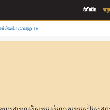
ទំព័រដើម
កញ្ច
ថ៌កំបាំងអាជីវកម្មលានដុល្លា ១២
ក្លាយជាកូនសិស្សរបស់លោកគ្រូរសៀវសុផ