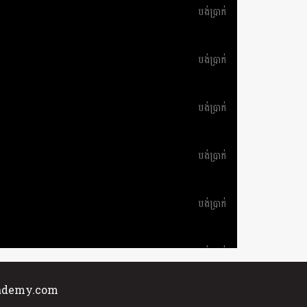
បង់ប្រាក់
បង់ប្រាក់
បង់ប្រាក់
បង់ប្រាក់
បង់ប្រាក់
បង់ប្រាក់
cademy.com
បង់ប្រាក់